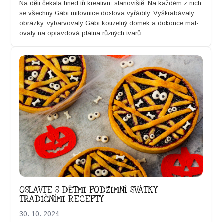
Na děti čekala hned tři kreativní stanoviště. Na každém z nich
se všech­ny Gábi milovnice doslo­va vyřádi­ly. Vyškrabá­valy
obrázky, vybar­vo­valy Gábi kouzel­ný domek a dokonce mal­
o­valy na oprav­dová plát­na různých tvarů.…
OSLAVTE S DĚTMI PODZIMNÍ SVÁTKY
TRADIČNÍMI RECEPTY
30. 10. 2024