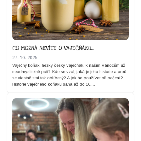
CO MOŽNÁ NEVÍTE O VAJEČŇÁKU…
27. 10. 2025
Vaječný koňak, hezky česky vaječňák, k našim Vánocům už
neod­mys­litel­ně patří. Kde se vzal, jaká je jeho his­to­rie a proč
se vlast­ně stal tak oblíbený? A jak ho použí­vat při pečení?
His­to­rie vaječného koňaku sahá až do 16.…