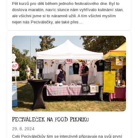
Pět kurzů pro děti během jed­no­ho fes­ti­val­ového dne. Byl to
doslo­va maratón, navíc slunce nám vyhří­va­lo kulinární stan,
ale všich­ni jsme si to náram­ně užili. A tím všich­ni mys­lím
nejen nás Peciválečky, ale také přes…
PECIVÁLEČEK NA FOOD PIKNIKU
29. 8. 2024
Celý Peciválečkův tým se inten­zivně připravu­je na svůj první