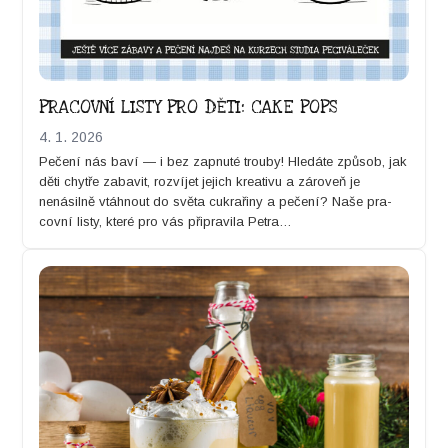
PRACOVNÍ LISTY PRO DĚTI: CAKE POPS
4. 1. 2026
Pečení nás baví — i bez zap­nuté trou­by! Hledáte způ­sob, jak
děti chytře zabav­it, rozví­jet jejich kreativu a zároveň je
nenásil­ně vtáh­nout do svě­ta cukrařiny a pečení? Naše pra­
cov­ní listy, které pro vás připrav­i­la Petra…