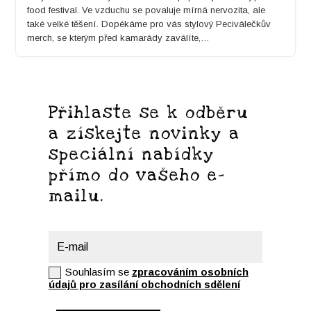
food fes­ti­val. Ve vzduchu se poval­u­je mírná ner­vozi­ta, ale
také velké těšení. Dopékáme pro vás stylový Peciválečkův
merch, se kterým před kamarády zaválíte,…
Přihlaste se k odběru
a získejte novinky a
speciální nabídky
přímo do vašeho e-
mailu.
Souhlas
Souhlasím se
zpracováním osobních
údajů pro zasílání obchodních sdělení