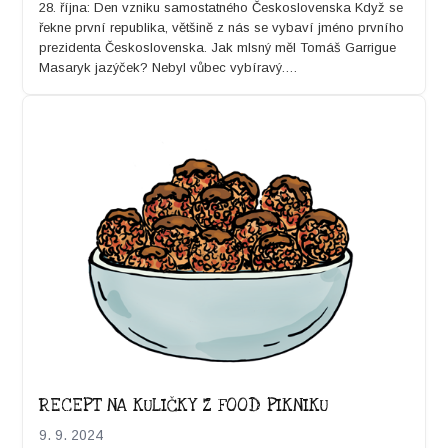
28. říj­na: Den vzniku samostat­ného Českosloven­s­ka Když se
řekne první repub­li­ka, většině z nás se vybaví jméno prvního
prezi­den­ta Českosloven­s­ka. Jak mlsný měl Tomáš Gar­rigue
Masaryk jazýček? Nebyl vůbec vybíravý.…
RECEPT NA KULIČKY Z FOOD PIKNIKU
9. 9. 2024