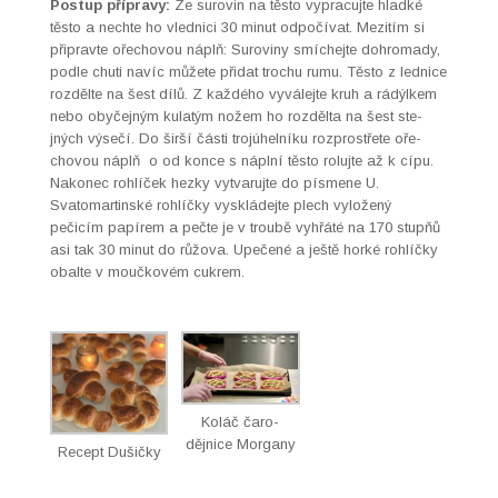
Post­up přípravy:
Ze surovin na těs­to vypracu­jte hlad­ké
těs­to a nechte ho vled­ni­ci 30 min­ut odpočí­vat. Mez­itím si
připravte oře­chovou náplň: Suroviny smíchejte dohro­mady,
podle chuti navíc můžete při­dat trochu rumu. Těs­to z led­nice
rozdělte na šest dílů. Z každého vyvále­jte kruh a rádýlkem
nebo obyče­jným kulatým nožem ho rozděl­ta na šest ste­
jných výsečí. Do širší části tro­júhel­níku rozprostřete oře­
chovou náplň o od konce s náplní těs­to rolu­jte až k cípu.
Nakonec rohlíček hezky vyt­varu­jte do pís­mene U.
Svatomartin­ské rohlíčky vyskláde­jte plech vyložený
pečicím papírem a pečte je v troubě vyhřáté na 170 stupňů
asi tak 30 min­ut do růžo­va. Upečené a ještě horké rohlíčky
obalte v moučkovém cukrem.
Koláč čar­o­
dějnice Mor­gany
Recept Dušičky