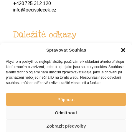
+420 725 312 120
info@pecivalecek.cz
Důležité odkazy
Spravovat Souhlas
Obchodní podmínky
Abychom poskytli co nejlepší služby, používáme k ukládání a/nebo přístupu
Ochrana osobních údajů
k informacím o zařízení, technologie jako jsou soubory cookies. Souhlas s
Reklamační řád
těmito technologiemi nám umožní zpracovávat údaje, jako je chování při
Formulář pro odstoupení od smlouvy
procházení nebo jedinečná ID na tomto webu. Nesouhlas nebo odvolání
souhlasu může nepříznivě ovlivnit určité vlastnosti a funkce.
Příjmout
Odmítnout
Copyright ® Pecivalecek.cz, 2024
All rights reserved.
Zobrazit předvolby