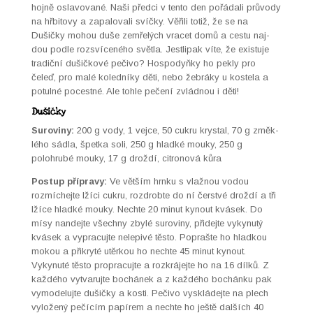
hojně oslavo­vané. Naši před­ci v ten­to den pořá­dali průvody
na hřbitovy a zapalo­vali svíčky. Věřili totiž, že se na
Dušičky mohou duše zemřelých vracet domů a ces­tu naj­
dou podle rozsví­ceného svět­la. Jestli­pak víte, že exis­tu­je
tradiční dušičkové peči­vo? Hospodyňky ho pekly pro
čeleď, pro malé koled­níky děti, nebo žebráky u kostela a
potul­né poces­t­né. Ale tohle pečení zvlád­nou i děti!
Dušičky
Suroviny:
200 g vody, 1 vejce, 50 cukru krys­tal, 70 g změk­
lého sád­la, špet­ka soli, 250 g hlad­ké mouky, 250 g
polohrubé mouky, 17 g droždí, cit­ronová kůra
Post­up přípravy:
Ve větším hrnku s vlaž­nou vodou
rozmíchejte lží­ci cukru, roz­drobte do ní čer­stvé droždí a tři
lžíce hlad­ké mouky. Nechte 20 min­ut kynout kvásek. Do
mísy nan­de­jte všech­ny zbylé suroviny, přide­jte vykynutý
kvásek a vypracu­jte nelepivé těs­to. Poprašte ho hlad­k­ou
mok­ou a přikry­té utěrk­ou ho nechte 45 min­ut kynout.
Vykynuté těs­to pro­pracu­jte a rozkrá­je­jte ho na 16 dílků. Z
každého vyt­varu­jte bochánek a z každého bochánku pak
vymod­elu­jte dušičky a kosti. Peči­vo vyskláde­jte na plech
vyložený pečícím papírem a nechte ho ještě dalších 40