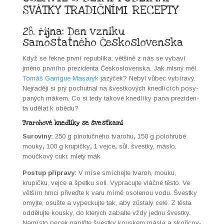
SVÁTKY TRADIČNÍMI RECEPTY
28. října: Den vzniku
samostatného Československa
Když se řekne první repub­li­ka, většině z nás se vybaví
jméno prvního prezi­den­ta Českosloven­s­ka. Jak mlsný měl
Tomáš Gar­rigue Masaryk
jazýček? Nebyl vůbec vybíravý.
Nejraději si prý pochut­nal na švestkových knedlících posy­
paných mákem. Co si tedy takové knedlíky pana prezi­den­
ta udělat k obě­du?
Tvarohové knedlíky se švestkami
Suroviny:
250 g plno­tučného tvaro­hu
,
150 g polohrubé
mouky
,
100 g krupičky
,
1 vejce
,
sůl
, švestky, más­lo,
moučkový cukr, mletý mák
Post­up přípravy:
V míse smíchejte tvaroh, mouku,
krupičku, vejce a špetku soli. Vypracu­jte vláčné těs­to. Ve
větším hrn­ci přiveďte k varu mírně osole­nou vodu. Švestky
omyjte, osušte a vypeck­u­jte tak, aby zůstaly celé. Z těs­ta
odd­ělu­jte kousky, do kterých zabalte vždy jed­nu švestky.
Namís­to pecek naplňte švestky kouskem más­la a skoři­cov­