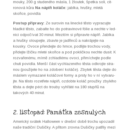
mouky, 200 g stu­deného más­la, 1 žloutek, špet­ka soli, cit­
ronová kůra
Na náplň koláče:
jabl­ka, hrušky, mletá
skořice, povid­la
Post­up přípravy:
Ze surovin na linecké těs­to vypracu­jte
hlad­ké těs­to, zabalte ho do potravi­nové fólie a nechte v led­
ni­ci odpočí­vat 30 min­ut. Mez­itím si připravte náplň. Jabl­ka
a hrušky oloupe­jte, zbavte je jadřinců a nakrá­je­jte na
kousky. Ovoce přen­de­jte do hrnce, podli­jte tro­chou vody,
přide­jte lžičku mleté skořice a pod pok­ličk­ou nechte dusit. K
roz­vařené­mu, mírně zch­ladlé­mu ovo­ci, přimíchejte podle
chuti povid­la. Menší část vych­lazeného těs­ta odkro­jte stra­
nou (použi­jete ho na zdobení koláče). Zbytek těs­ta dejte do
máslem vymazané koláčové formy a prsty ho v ní vyt­varu­
jte. Na těs­to rozetřete náplň, ozdobte koláč proužky zbylého
těs­ta a dejte péct do trou­by vyhřáté na 180 stupňů na
takových 40 min­ut.
2. listopad: Památka zesnulých
Amer­ický svátek Hal­loween v dnešní době trochu upozadil
naše tradiční Dušičky. A přit­om zrov­na Dušičky patři­ly mezi