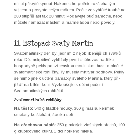
min­ut přikry­té kynout. Nakonec ho potřete rozšle­haným
vejcem a posypte celým mákem. Pečte ve vyhřáté troubě na
200 stupňů asi tak 20 min­ut. Podáve­jte buď samot­né, nebo
můžete namazat máslem a marmelá­dou nebo povid­ly.
11. listopad: Svatý Martin
Svatomartin­ský den byl jed­ním z nejoblíbenějších svátků
roku. Děti netr­pělivě vyh­líže­ly první sněhovou nadílku,
hospo­dyně pekly posví­cen­sk­ou mar­tin­sk­ou husu a plněné
svatomartin­ské rohlíčky. Ty muse­ly mít tvar pod­kovy. Pekly
se mimo jiné k uctění památky svatého Mar­ti­na, který při­
jíždí na bílém koni. Vyzk­ouše­jte s dět­mi pečení
Svatomartin­ských rohlíčků.
Svatomartinské rohlíčky
Na těs­to:
540 g hlad­ké mouky, 360 g más­la, kelímek
smetany ke šle­hání, špet­ka soli
Na oře­chovou náplň:
250 g mletých vlašských ořechů, 100
g krupi­cov­ého cukru, 1 dcl horkého mlé­ka.