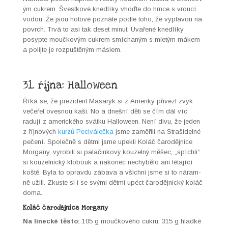
ým cukrem. Švestkové knedlíky vhoďte do hrnce s vroucí
vodou. Že jsou hotové poznáte podle toho, že vyplavou na
povrch. Trvá to asi tak deset min­ut. Uvařené knedlíky
posypte moučkovým cukrem smíchaným s mletým mákem
a poli­jte je rozpuštěným máslem.
31. října: Halloween
Říká se, že prezi­dent Masaryk si z Ameriky přive­zl zvyk
večeřet oves­nou kaši. No a dnešní děti se čím dál víc
radu­jí z amer­ick­ého svátku Hal­loween. Není divu, že jeden
z říjnových
kurzů Peciváleč­ka
jsme zaměřili na Strašidel­né
pečení. Společně s dět­mi jsme upekli Koláč čar­o­dějnice
Mor­gany, vyro­bili si palačinkový kouzel­ný měšec, „spích­li“
si kouzel­nický klobouk a nakonec nechy­bě­lo ani léta­jící
koště. Byla to oprav­du zába­va a všich­ni jsme si to náram­
ně užili. Zkuste si i se svý­mi dět­mi upéct čar­o­dějnický koláč
doma.
Koláč čarodějnice Morgany
Na linecké těs­to:
105 g moučkového cukru, 315 g hlad­ké