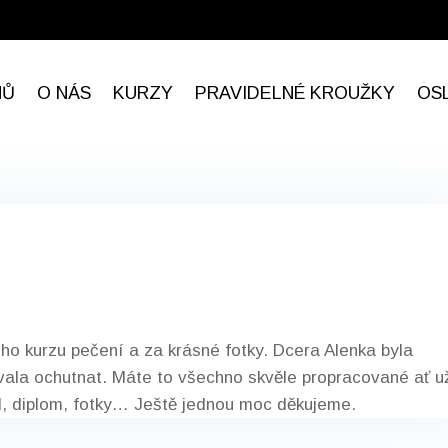
MŮ
O NÁS
KURZY
PRAVIDELNÉ KROUŽKY
OS
ho kurzu pečení a za krás­né fotky. Dcera Alen­ka byla
la ochut­nat. Máte to všech­no skvěle pro­pra­co­v­ané ať u
­al, diplom, fotky… Ještě jed­nou moc děku­jeme.