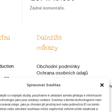
Žádné komentáře.
tní
Důležité
odkazy
duction
Obchodní podmínky
Ochrana osobních údajů
y 27
Reklamační řád
olešovice
Spravovat Souhlas
Formulář pro odstoupení od smlou
65023
ytli co nejlepší služby, používáme k ukládání a/nebo přístupu k informacím
technologie jako jsou soubory cookies. Souhlas s těmito technologiemi nám
9865023
ovávat údaje, jako je chování při procházení nebo jedinečná ID na tomto
las nebo odvolání souhlasu může nepříznivě ovlivnit určité vlastnosti a