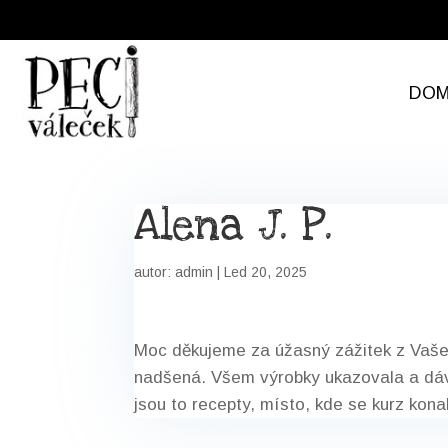
DO
Alena J. P.
autor:
admin
|
Led 20, 2025
Moc děku­jeme za úžas­ný zážitek z Vaše­
nadšená. Všem výrobky uka­zo­vala a dáva
jsou to recep­ty, mís­to, kde se kurz kon