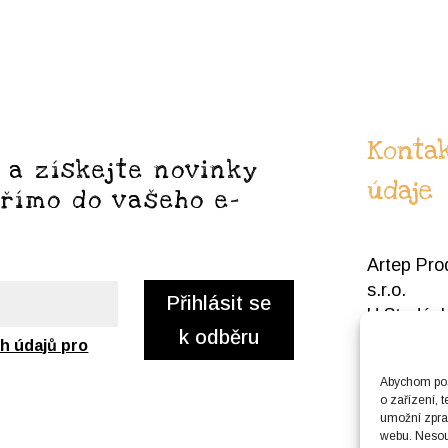
Kontak
 a získejte novinky
údaje
přímo do vašeho e-
Artep Pro
s.r.o.
Přihlásit se
U Studánk
k odběru
Praha 7 H
h údajů pro
IČO: 198
Abychom posk
o zařízení, 
DIČ: CZ1
umožní zprac
webu. Nesouh