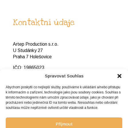
Kontaktní údaje
Artep Production s.r.o.
U Studánky 27
Praha 7 Holešovice
IČO: 19865023
DIČ: CZ19865023
Spravovat Souhlas
+420 725 312 120
Abychom poskytli co nejlepší služby, používáme k ukládání a/nebo přístupu
info@pecivalecek.cz
k informacím o zařízení, technologie jako jsou soubory cookies. Souhlas s
těmito technologiemi nám umožní zpracovávat údaje, jako je chování při
procházení nebo jedinečná ID na tomto webu. Nesouhlas nebo odvolání
souhlasu může nepříznivě ovlivnit určité vlastnosti a funkce.
Důležité odkazy
Příjmout