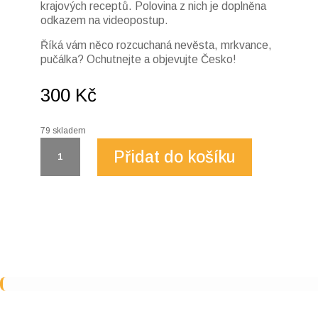
krajových receptů. Polovina z nich je doplněna
odkazem na videopostup.
Říká vám něco rozcuchaná nevěsta, mrkvance,
pučálka? Ochutnejte a objevujte Česko!
300
Kč
79 skladem
Kniha
Přidat do košíku
Mňam
Česko!
množství